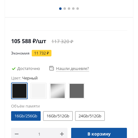
105 588
₽
/шт
117 320
₽
Экономия
11 732
₽
Достаточно
Нашли дешевле?
Цвет:
Черный
Объём памяти
16Gb/256Gb
16Gb/512Gb
24Gb/512Gb
В корзину