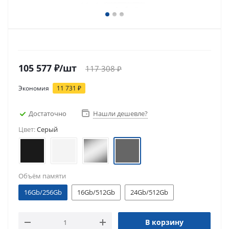
105 577
₽
/шт
117 308
₽
Экономия
11 731
₽
Достаточно
Нашли дешевле?
Цвет:
Серый
Объём памяти
16Gb/256Gb
16Gb/512Gb
24Gb/512Gb
В корзину