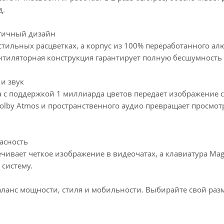
д.
огичный дизайн
стильных расцветках, а корпус из 100% переработанного ал
нтиляторная конструкция гарантирует полную бесшумность 
и звук
na с поддержкой 1 миллиарда цветов передает изображение
Dolby Atmos и пространственного аудио превращает просмо
пасность
чивает четкое изображение в видеочатах, а клавиатура Magi
 систему.
аланс мощности, стиля и мобильности. Выбирайте свой раз