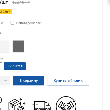
/шт
122 197
₽
12 220
₽
но
Нашли дешевле?
й
ти
8Gb/512Gb
В корзину
Купить в 1 клик