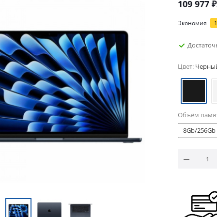
109 977
₽
Экономия
Достаточ
Цвет:
Черны
Объём памя
8Gb/256Gb