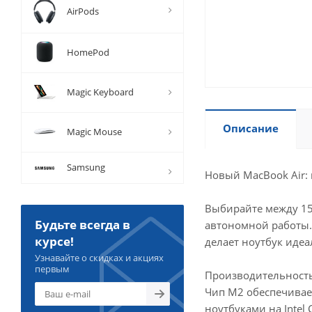
AirPods
HomePod
Magic Keyboard
Описание
Magic Mouse
Samsung
Новый MacBook Air:
Выбирайте между 15
Будьте всегда в
автономной работы. 
курсе!
делает ноутбук иде
Узнавайте о скидках и акциях
первым
Производительность
Чип M2 обеспечивае
ноутбуками на Intel 