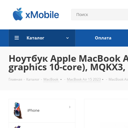
Каталог
Оплата
Ноутбук Apple MacBook Ai
graphics 10-core), MQKX3,
Главная
-
Каталог
-
MacBook
-
MacBook Air 15 2023
-
MacBook Ai
iPhone