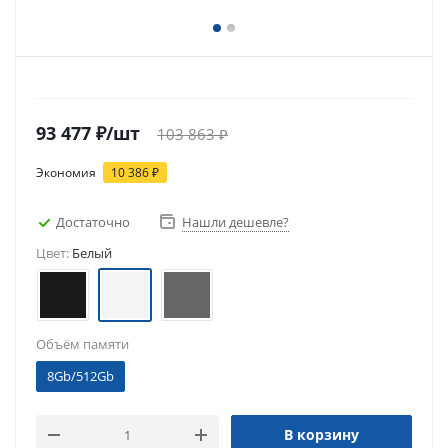
93 477
₽
/шт
103 863
₽
Экономия
10 386
₽
Достаточно
Нашли дешевле?
Цвет:
Белый
Объём памяти
8Gb/512Gb
В корзину