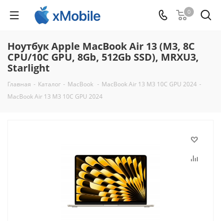
0
Ноутбук Apple MacBook Air 13 (M3, 8C
CPU/10C GPU, 8Gb, 512Gb SSD), MRXU3,
Starlight
Главная
-
Каталог
-
MacBook
-
MacBook Air 13 M3 10C GPU 2024
-
MacBook Air 13 M3 10C GPU 2024