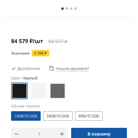
84 579
₽
/шт
93 977
₽
Экономия
9 398
₽
Достаточно
Нашли дешевле?
Цвет:
Черный
Объём памяти
16Gb/512Gb
24Gb/512Gb
8Gb/512Gb
В корзину