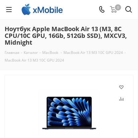
0
Ноутбук Apple MacBook Air 13 (M3, 8C
CPU/10C GPU, 16Gb, 512Gb SSD), MXCV3,
Midnight
Главная
-
Каталог
-
MacBook
-
MacBook Air 13 M3 10C GPU 2024
-
MacBook Air 13 M3 10C GPU 2024