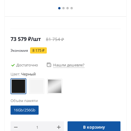
73 579
₽
/шт
81 754
₽
Экономия
8 175
₽
Достаточно
Нашли дешевле?
Цвет:
Черный
Объём памяти
16Gb/256Gb
В корзину