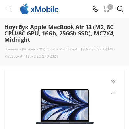
0
Ноутбук Apple MacBook Air 13 (M2, 8C
CPU/8C GPU, 16Gb, 256Gb SSD), MC7X4,
Midnight
Главная
-
Каталог
-
MacBook
-
MacBook Air 13 M2 8C GPU 2024
-
MacBook Air 13 M2 8C GPU 2024