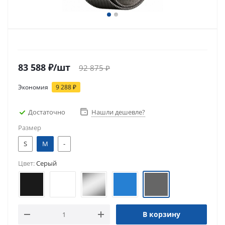
83 588
₽
/шт
92 875
₽
Экономия
9 288
₽
Достаточно
Нашли дешевле?
Размер
S
M
-
Цвет:
Серый
В корзину