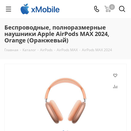
0
Беспроводные, полноразмерные
наушники Apple AirPods MAX 2024,
Orange (Оранжевый)
Главная
-
Каталог
-
AirPods
-
AirPods MAX
-
AirPods MAX 2024