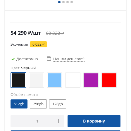
54 290
₽
/шт
60 322
₽
Экономия
6 032
₽
Достаточно
Нашли дешевле?
Цвет:
Черный
Объём памяти
512gb
256gb
128gb
В корзину