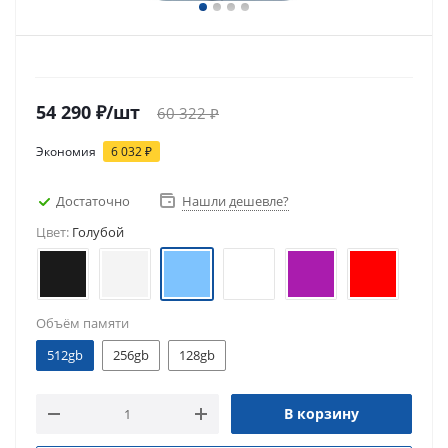
54 290
₽
/шт
60 322
₽
Экономия
6 032
₽
Достаточно
Нашли дешевле?
Цвет:
Голубой
Объём памяти
512gb
256gb
128gb
В корзину