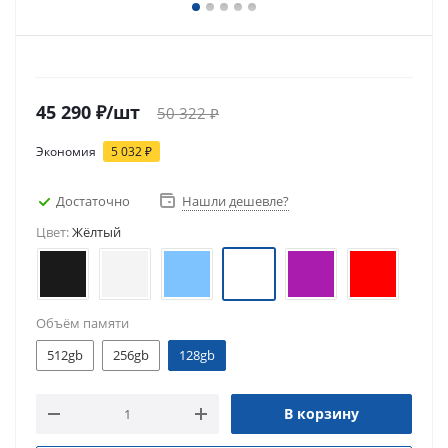
45 290
₽
/шт
50 322
₽
Экономия
5 032
₽
Достаточно
Нашли дешевле?
Цвет:
Жёлтый
Объём памяти
512gb
256gb
128gb
В корзину